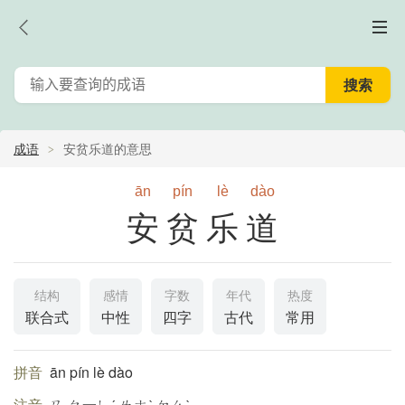
成语
安贫乐道的意思
ān
pín
lè
dào
安贫乐道
结构
感情
字数
年代
热度
联合式
中性
四字
古代
常用
拼音
ān pín lè dào
注音
ㄢ ㄆ一ㄣˊ ㄌㄜˋ ㄉㄠˋ