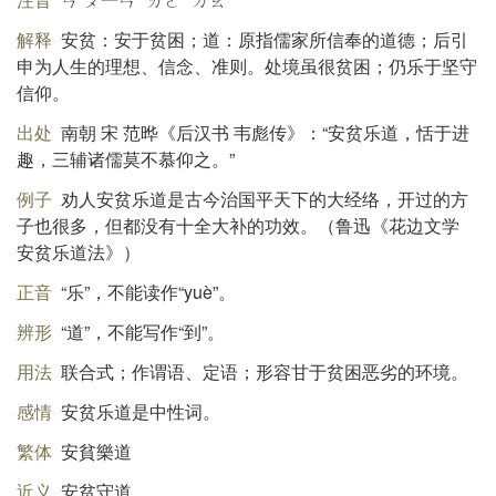
解释
安贫：安于贫困；道：原指儒家所信奉的道德；后引
申为人生的理想、信念、准则。处境虽很贫困；仍乐于坚守
信仰。
出处
南朝 宋 范晔《后汉书 韦彪传》：“安贫乐道，恬于进
趣，三辅诸儒莫不慕仰之。”
例子
劝人安贫乐道是古今治国平天下的大经络，开过的方
子也很多，但都没有十全大补的功效。（鲁迅《花边文学
安贫乐道法》）
正音
“乐”，不能读作“yuè”。
辨形
“道”，不能写作“到”。
用法
联合式；作谓语、定语；形容甘于贫困恶劣的环境。
感情
安贫乐道是中性词。
繁体
安貧樂道
近义
安贫守道