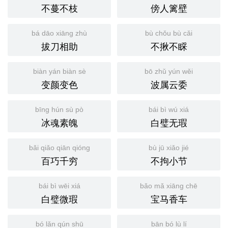
不蔓不枝
傍人篱壁
bá dāo xiāng zhù
bù chǒu bù cǎi
拔刀相助
不揪不睬
biàn yán biàn sè
bō zhǔ yún wěi
变颜变色
波属云委
bīng hún sù pò
bái bì wú xiá
冰魂素魄
白璧无瑕
bǎi qiǎo qiān qióng
bù jū xiǎo jié
百巧千穷
不拘小节
bái bì wēi xiá
bǎo mǎ xiāng chē
白璧微瑕
宝马香车
bó lǎn qún shū
bān bó lù lí