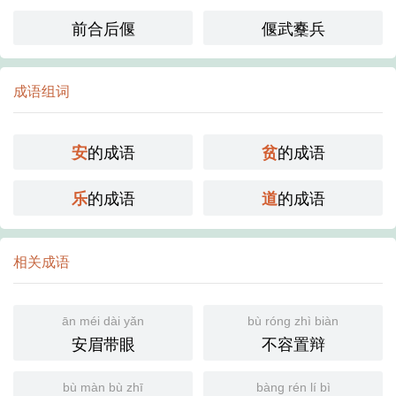
前合后偃
偃武櫜兵
成语组词
的成语
的成语
安
贫
的成语
的成语
乐
道
相关成语
ān méi dài yǎn
bù róng zhì biàn
安眉带眼
不容置辩
bù màn bù zhī
bàng rén lí bì