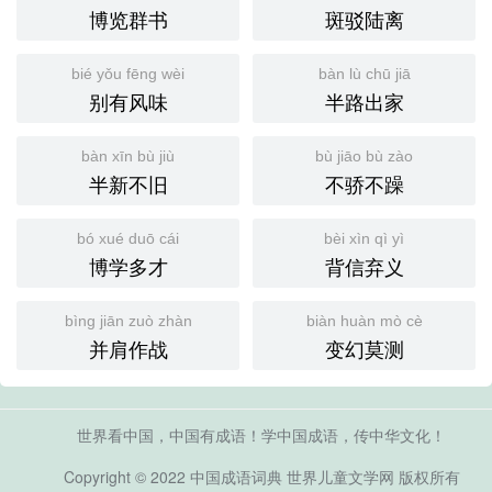
博览群书
斑驳陆离
bié yǒu fēng wèi
bàn lù chū jiā
别有风味
半路出家
bàn xīn bù jiù
bù jiāo bù zào
半新不旧
不骄不躁
bó xué duō cái
bèi xìn qì yì
博学多才
背信弃义
bìng jiān zuò zhàn
biàn huàn mò cè
并肩作战
变幻莫测
世界看中国，中国有成语！学中国成语，传中华文化！
Copyright © 2022
中国成语词典
世界儿童文学网
版权所有