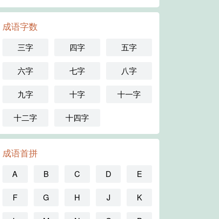
成语字数
三字
四字
五字
六字
七字
八字
九字
十字
十一字
十二字
十四字
成语首拼
A
B
C
D
E
F
G
H
J
K