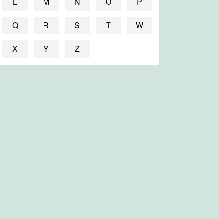
L
M
N
O
P
Q
R
S
T
W
X
Y
Z