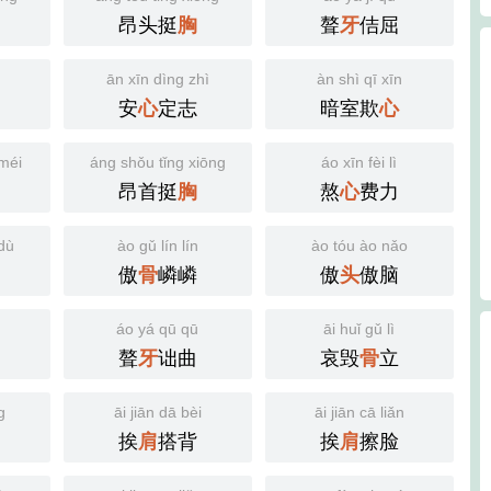
昂头挺
聱
佶屈
胸
牙
ān xīn dìng zhì
àn shì qī xīn
安
定志
暗室欺
心
心
méi
áng shǒu tǐng xiōng
áo xīn fèi lì
昂首挺
熬
费力
胸
心
dù
ào gǔ lín lín
ào tóu ào nǎo
傲
嶙嶙
傲
傲脑
骨
头
n
áo yá qū qū
āi huǐ gǔ lì
聱
诎曲
哀毁
立
牙
骨
g
āi jiān dā bèi
āi jiān cā liǎn
挨
搭背
挨
擦脸
肩
肩