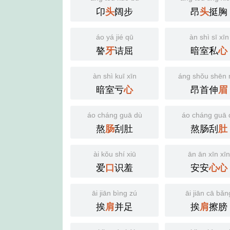
卬
阔步
昂
挺胸
头
头
áo yá jié qū
àn shì sī xīn
謷
诘屈
暗室私
牙
心
àn shì kuī xīn
áng shǒu shēn 
暗室亏
昂首伸
心
眉
áo cháng guā dù
áo cháng guā 
熬
刮肚
熬肠刮
肠
肚
ài kǒu shí xiū
ān ān xīn xī
爱
识羞
安安
口
心
心
āi jiān bìng zú
āi jiān cā bǎn
挨
并足
挨
擦膀
肩
肩