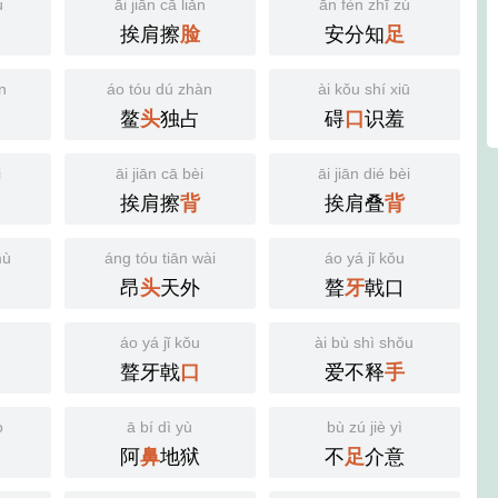
ú
āi jiān cā liǎn
ān fèn zhī zú
挨肩擦
安分知
脸
足
n
áo tóu dú zhàn
ài kǒu shí xiū
鳌
独占
碍
识羞
头
口
i
āi jiān cā bèi
āi jiān dié bèi
挨肩擦
挨肩叠
背
背
mù
áng tóu tiān wài
áo yá jǐ kǒu
昂
天外
聱
戟口
头
牙
áo yá jǐ kǒu
ài bù shì shǒu
聱牙戟
爱不释
口
手
o
ā bí dì yù
bù zú jiè yì
阿
地狱
不
介意
鼻
足