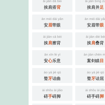
āi jiān dā bèi
āi jiān bìng z
挨肩搭
挨肩并
背
足
ān méi dài yǎn
ān méi dài yǎ
安
带眼
安眉带
眉
眼
āi jiān cā bèi
āi jiān dié bè
挨
擦背
挨
叠背
肩
肩
ān xīn lè yì
àn jiàn chēn 
安
乐意
案剑瞋
心
目
áo yá jié qū
áo yá jié qū
聱
诘曲
聱
诘屈
牙
牙
ài shǒu ài jiǎo
ài shǒu ài jiǎ
碍
碍脚
碍手碍
手
脚