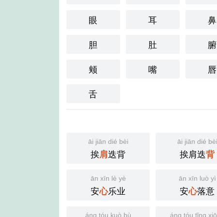
眼
耳
鼻
胆
肚
腑
颊
嘴
唇
舌
āi jiān dié bèi
āi jiān dié bè
挨
迭背
挨肩迭
肩
背
ān xīn lè yè
ān xīn luò yì
安
乐业
安
落意
心
心
áng tóu kuò bù
áng tóu tǐng xi