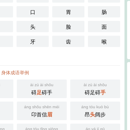
口
胃
肠
头
脸
面
牙
齿
喉
身体成语举例
i
ài zú ài shǒu
ài zú ài shǒu
碍
碍手
碍足碍
足
手
áng shǒu shēn méi
áng tóu kuò bù
卬首信
昂
阔步
眉
头
ōng
áng tóu tǐng xiōng
áo yá jí qū