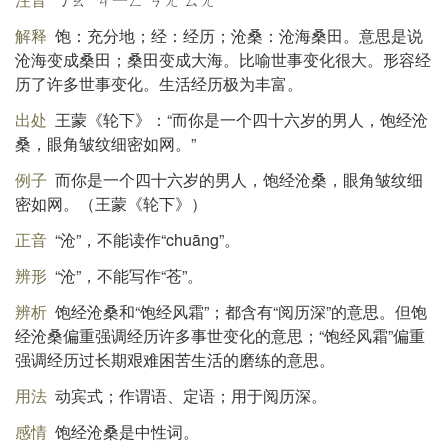
解释
饱：充分地；经：经历；沧桑：沧海桑田。意思是说
沧海变成桑田；桑田变成大海。比喻世事变化很大。形容经
历了许多世事变化。生活经历极为丰富。
出处
王蒙《轮下》：“而你是一个四十六岁的男人，饱经沧
桑，眼角皱纹细密如网。”
例子
而你是一个四十六岁的男人，饱经沧桑，眼角皱纹细
密如网。（王蒙《轮下》）
正音
“沧”，不能读作“chuāng”。
辨形
“沧”，不能写作“苍”。
辨析
饱经沧桑和“饱经风霜”；都含有“阅历深”的意思。但饱
经沧桑偏重强调经历许多事世变化的意思；“饱经风霜”偏重
强调经历过长期艰难困苦生活的磨练的意思。
用法
动宾式；作谓语、定语；用于阅历深。
感情
饱经沧桑是中性词。