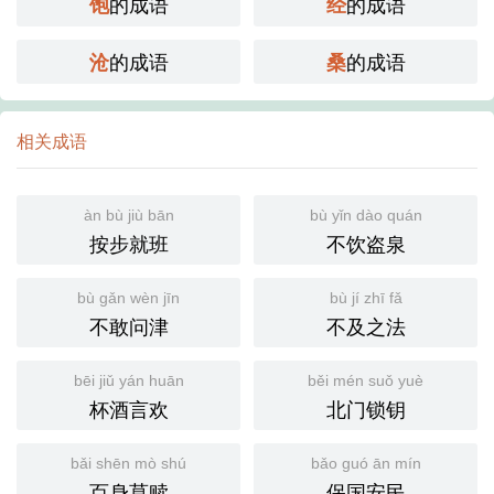
的成语
的成语
饱
经
的成语
的成语
沧
桑
相关成语
àn bù jiù bān
bù yǐn dào quán
按步就班
不饮盗泉
bù gǎn wèn jīn
bù jí zhī fǎ
不敢问津
不及之法
bēi jiǔ yán huān
běi mén suǒ yuè
杯酒言欢
北门锁钥
bǎi shēn mò shú
bǎo guó ān mín
百身莫赎
保国安民