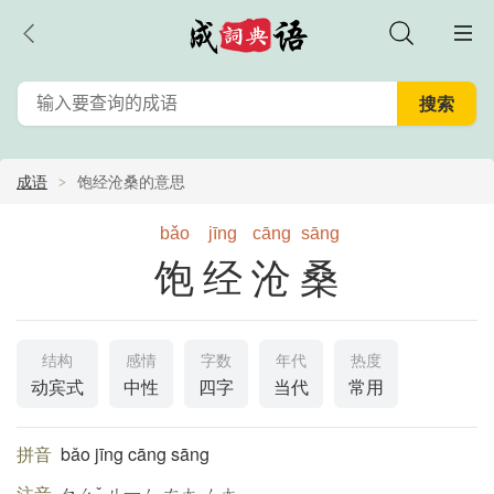
成语
饱经沧桑的意思
bǎo
jīng
cāng
sāng
饱经沧桑
结构
感情
字数
年代
热度
动宾式
中性
四字
当代
常用
拼音
bǎo jīng cāng sāng
注音
ㄅㄠˇ ㄐ一ㄥ ㄘㄤ ㄙㄤ