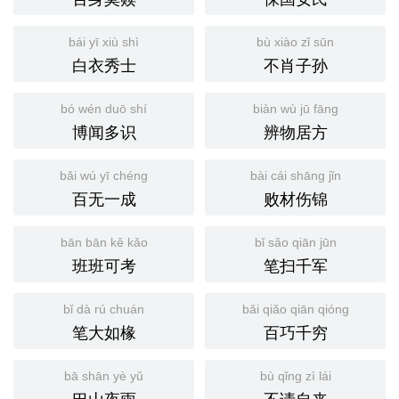
bái yī xiù shì
bù xiào zǐ sūn
白衣秀士
不肖子孙
bó wén duō shí
biàn wù jū fāng
博闻多识
辨物居方
bǎi wú yī chéng
bài cái shāng jǐn
百无一成
败材伤锦
bān bān kě kǎo
bǐ sǎo qiān jūn
班班可考
笔扫千军
bǐ dà rú chuán
bǎi qiǎo qiān qióng
笔大如椽
百巧千穷
bā shān yè yǔ
bù qǐng zì lái
巴山夜雨
不请自来