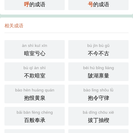
的成语
的成语
呼
号
相关成语
àn shì kuī xīn
bù jīn bù gǔ
暗室亏心
不今不古
bù qī àn shì
bēi hú bǐng liáng
不欺暗室
陂湖禀量
bào hèn huáng quán
bào lìng shǒu lǜ
抱恨黄泉
抱令守律
bǎi bān fèng chéng
bá dīng chōu xiē
百般奉承
拔丁抽楔