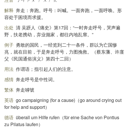
解释
奔走：奔跑。呼号：叫喊。一面奔跑，一面呼唤。形
容处于困境而求援。
出处
清 吴趼人《痛史》第17回：“一时奔走呼号，哭声遍
野，扶老携幼，弃业抛家，都往内地乱窜。”
例子
勇敢的国民，一经览到二十一条件，群以为亡国惨
兆，就在目前，于是奔走呼号，力图挽救。（蔡东藩、许廑
父《民国通俗演义》第四十二回）
用法
作谓语；指引起人们的注意。
感情
奔走呼号是中性词。
繁体
奔走嘑號
英语
go campaigning (for a cause)（go around crying out
for help and support）
德语
überall um Hilfe rufen（für eine Sache von Pontius
zu Pilatus laufen）