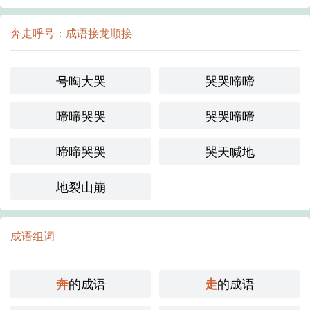
奔走呼号：成语接龙顺接
号啕大哭
哭哭啼啼
啼啼哭哭
哭哭啼啼
啼啼哭哭
哭天喊地
地裂山崩
成语组词
的成语
的成语
奔
走