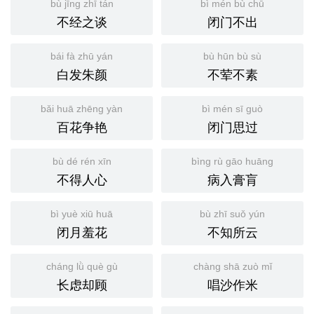
bù jīng zhī tán
bì mén bù chū
不经之谈
闭门不出
bái fà zhū yán
bù hūn bù sù
白发朱颜
不荤不素
bǎi huā zhēng yàn
bì mén sī guò
百花争艳
闭门思过
bù dé rén xīn
bìng rù gāo huāng
不得人心
病入膏肓
bì yuè xiū huā
bù zhī suǒ yún
闭月羞花
不知所云
cháng lǜ què gù
chàng shā zuò mǐ
长虑却顾
唱沙作米