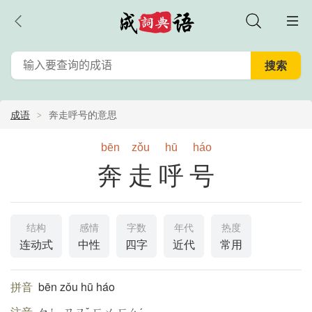
成语
奔走呼号的意思
bēn
zǒu
hū
háo
奔走呼号
结构
感情
字数
年代
热度
连动式
中性
四字
近代
常用
拼音
bēn zǒu hū háo
注音
ㄅㄣ ㄗㄡˇ ㄏㄨ ㄏㄠˊ