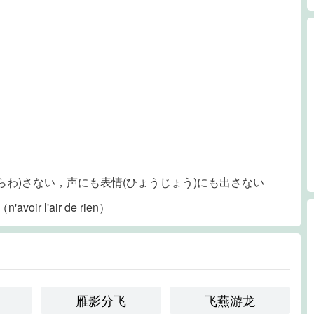
あらわ)さない，声にも表情(ひょうじょう)にも出さない
（n'avoir l'air de rien）
雁影分飞
飞燕游龙