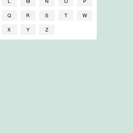
L
M
N
O
P
Q
R
S
T
W
X
Y
Z