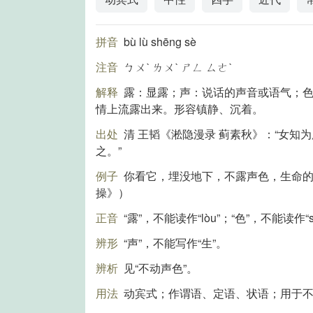
拼音
bù lù shēng sè
注音
ㄅㄨˋ ㄌㄨˋ ㄕㄥ ㄙㄜˋ
解释
露：显露；声：说话的声音或语气；
情上流露出来。形容镇静、沉着。
出处
清 王韬《淞隐漫录 蓟素秋》：“女
之。”
例子
你看它，埋没地下，不露声色，生命
操》）
正音
“露”，不能读作“lòu”；“色”，不能读作“s
辨形
“声”，不能写作“生”。
辨析
见“不动声色”。
用法
动宾式；作谓语、定语、状语；用于