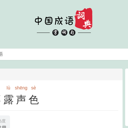
lù
shēng
sè
不露声色
热度
常用