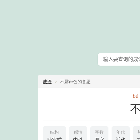
成语
不露声色的意思
bù
结构
感情
字数
年代
动宾式
中性
四字
近代