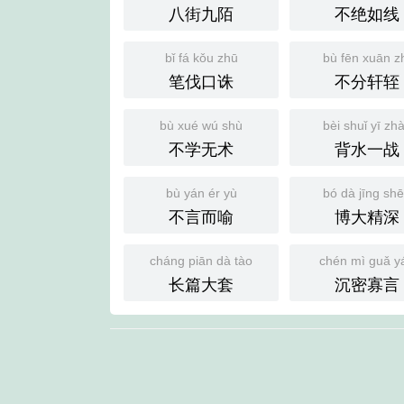
八街九陌
不绝如线
bǐ fá kǒu zhū
bù fēn xuān z
笔伐口诛
不分轩轾
bù xué wú shù
bèi shuǐ yī zh
不学无术
背水一战
bù yán ér yù
bó dà jīng sh
不言而喻
博大精深
cháng piān dà tào
chén mì guǎ y
长篇大套
沉密寡言