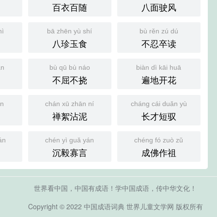
百衣百随
八面驶风
hì
bā zhēn yù shí
bù rěn zú dú
八珍玉食
不忍卒读
àn
bù qū bù náo
biàn dì kāi huā
不屈不挠
遍地开花
ēn
chán xū zhān ní
cháng cái duǎn yù
禅絮沾泥
长才短驭
án
chén yì guǎ yán
chéng fó zuò zǔ
沉毅寡言
成佛作祖
世界看中国，中国有成语！学中国成语，传中华文化！
Copyright © 2022
中国成语词典
世界儿童文学网
版权所有