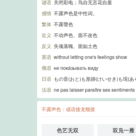
谜语
关闭彩电；鸟自无言花自羞
感情
不露声色是中性词。
繁体
不露聲色
近义
不动声色、面不改色
反义
失魂落魄、面如土色
英语
without letting one's feelings show
俄语
не покáзывать виду
日语
もの音(おと)も形跡(けいせき)も現(
法语
ne pas laisser paraǐtre ses sentiments
不露声色：成语接龙顺接
色艺无双
双凫一雁