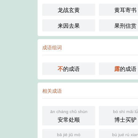
龙战玄黄
黄耳寄书
来因去果
果刑信赏
成语组词
的成语
的成语
不
露
相关成语
ān cháng chǔ shùn
bó shì mǎi lǘ
安常处顺
博士买驴
bā jiē jiǔ mò
bù jué rú xia