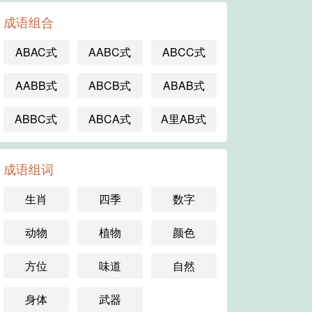
成语组合
ABAC式
AABC式
ABCC式
AABB式
ABCB式
ABAB式
ABBC式
ABCA式
A里AB式
成语组词
生肖
四季
数字
动物
植物
颜色
方位
味道
自然
身体
武器