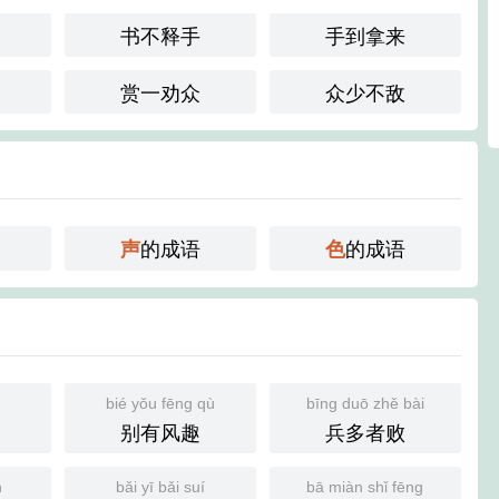
书不释手
手到拿来
赏一劝众
众少不敌
的成语
的成语
声
色
bié yǒu fēng qù
bīng duō zhě bài
别有风趣
兵多者败
n
bǎi yī bǎi suí
bā miàn shǐ fēng