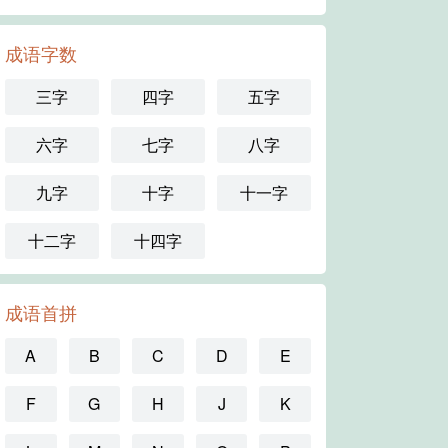
成语字数
三字
四字
五字
六字
七字
八字
九字
十字
十一字
十二字
十四字
成语首拼
A
B
C
D
E
F
G
H
J
K