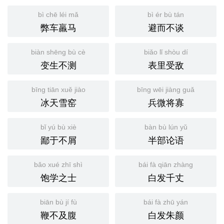
bì chē léi mǎ
bì ér bù tán
弊车羸马
避而不谈
biàn shēng bù cè
biǎo lǐ shòu dí
变生不测
表里受敌
bīng tiān xuě jiào
bīng wēi jiàng guǎ
冰天雪窑
兵微将寡
bǐ yú bù xiè
bàn bù lún yǔ
鄙于不屑
半部论语
bǎo xué zhī shì
bái fà qiān zhàng
饱学之士
白发千丈
biān bù jí fù
bái fà zhū yán
鞭不及腹
白发朱颜