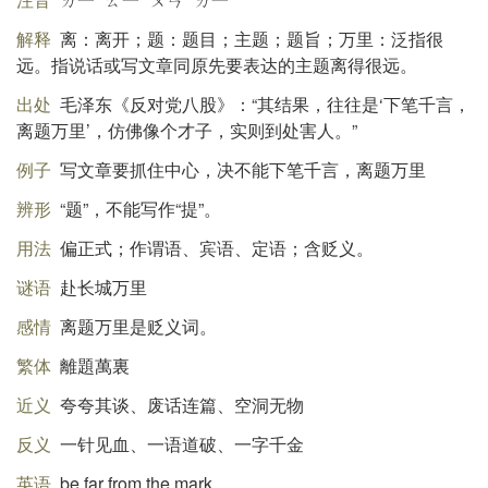
解释
离：离开；题：题目；主题；题旨；万里：泛指很
远。指说话或写文章同原先要表达的主题离得很远。
出处
毛泽东《反对党八股》：“其结果，往往是‘下笔千言，
离题万里’，仿佛像个才子，实则到处害人。”
例子
写文章要抓住中心，决不能下笔千言，离题万里
辨形
“题”，不能写作“提”。
用法
偏正式；作谓语、宾语、定语；含贬义。
谜语
赴长城万里
感情
离题万里是贬义词。
繁体
離題萬裏
近义
夸夸其谈、废话连篇、空洞无物
反义
一针见血、一语道破、一字千金
英语
be far from the mark