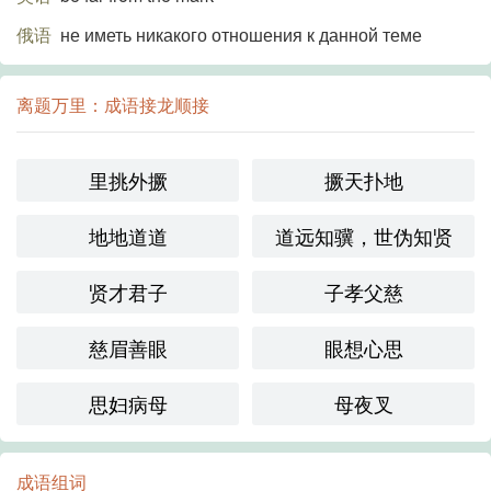
俄语
не иметь никакого отношения к данной теме
离题万里：成语接龙顺接
里挑外撅
撅天扑地
地地道道
道远知骥，世伪知贤
贤才君子
子孝父慈
慈眉善眼
眼想心思
思妇病母
母夜叉
成语组词