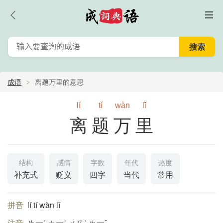
成语
离题万里的意思
lí
tí
wàn
lǐ
离题万里
结构
感情
字数
年代
热度
补充式
贬义
四字
当代
常用
拼音
lí tí wàn lǐ
注音
ㄌ一ˊ ㄊ一ˊ ㄨㄢˋ ㄌ一ˇ