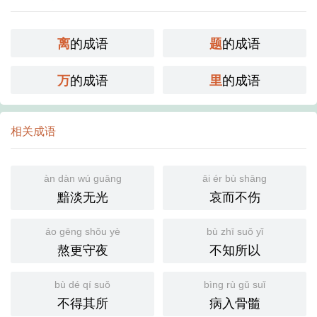
的成语
的成语
离
题
的成语
的成语
万
里
相关成语
àn dàn wú guāng
āi ér bù shāng
黯淡无光
哀而不伤
áo gēng shǒu yè
bù zhī suǒ yǐ
熬更守夜
不知所以
bù dé qí suǒ
bìng rù gǔ suǐ
不得其所
病入骨髓