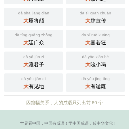
dà shà jiāng diān
dà sì xuān chuán
厦将颠
肆宣传
大
大
dà tíng guǎng zhòng
dā xǐ ruò kuáng
廷广众
喜若狂
大
大
dà yǎ jūn zǐ
dà yāo xiǎo hē
雅君子
吆小喝
大
大
dà yǒu jiàn dì
dà yǒu jìng tíng
有见地
有迳庭
大
大
因篇幅关系，大的成语只列出前 60 个
世界看中国，中国有成语！学中国成语，传中华文化！