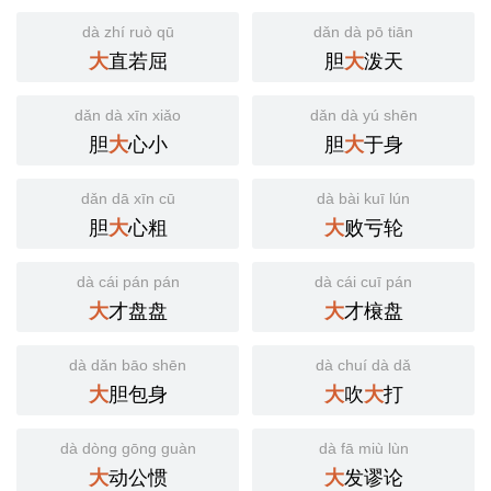
dà zhí ruò qū
dǎn dà pō tiān
直若屈
胆
泼天
大
大
dǎn dà xīn xiǎo
dǎn dà yú shēn
胆
心小
胆
于身
大
大
dǎn dā xīn cū
dà bài kuī lún
胆
心粗
败亏轮
大
大
dà cái pán pán
dà cái cuī pán
才盘盘
才榱盘
大
大
dà dǎn bāo shēn
dà chuí dà dǎ
胆包身
吹
打
大
大
大
dà dòng gōng guàn
dà fā miù lùn
动公惯
发谬论
大
大