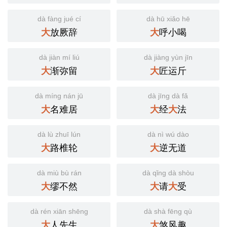
dà fàng jué cí
dà hū xiǎo hē
放厥辞
呼小喝
大
大
dà jiàn mí liú
dà jiàng yùn jīn
渐弥留
匠运斤
大
大
dà míng nán jū
dà jīng dà fǎ
名难居
经
法
大
大
大
dà lù zhuī lún
dà nì wú dào
路椎轮
逆无道
大
大
dà miù bù rán
dà qǐng dà shòu
缪不然
请
受
大
大
大
dà rén xiān shēng
dà shà fēng qù
人先生
煞风趣
大
大