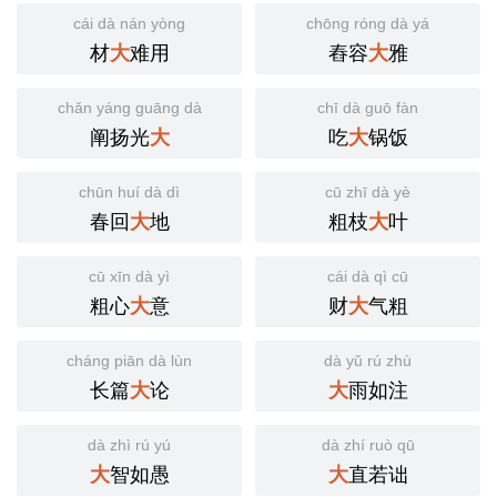
cái dà nán yòng
chōng róng dà yá
材
难用
舂容
雅
大
大
chǎn yáng guāng dà
chī dà guō fàn
阐扬光
吃
锅饭
大
大
chūn huí dà dì
cū zhī dà yè
春回
地
粗枝
叶
大
大
cū xīn dà yì
cái dà qì cū
粗心
意
财
气粗
大
大
cháng piān dà lùn
dà yǔ rú zhù
长篇
论
雨如注
大
大
dà zhì rú yú
dà zhí ruò qū
智如愚
直若诎
大
大