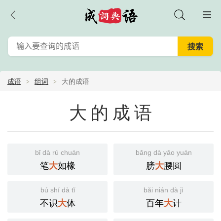
成语
组词
大的成语
大的成语
bǐ dà rú chuán
bǎng dà yāo yuán
笔
如椽
膀
腰圆
大
大
bú shí dà tǐ
bǎi nián dà jì
不识
体
百年
计
大
大