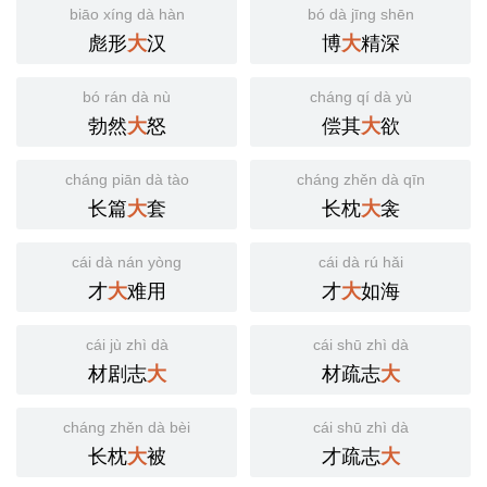
biāo xíng dà hàn
bó dà jīng shēn
彪形
汉
博
精深
大
大
bó rán dà nù
cháng qí dà yù
勃然
怒
偿其
欲
大
大
cháng piān dà tào
cháng zhěn dà qīn
长篇
套
长枕
衾
大
大
cái dà nán yòng
cái dà rú hǎi
才
难用
才
如海
大
大
cái jù zhì dà
cái shū zhì dà
材剧志
材疏志
大
大
cháng zhěn dà bèi
cái shū zhì dà
长枕
被
才疏志
大
大